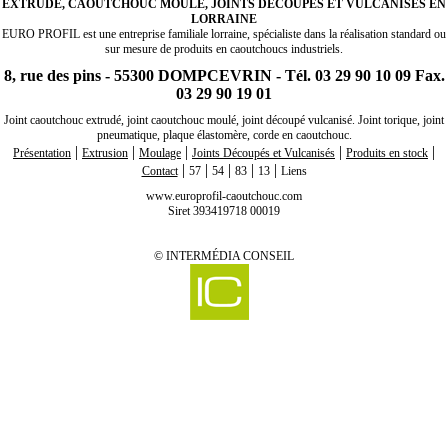
EXTRUDÉ, CAOUTCHOUC MOULÉ, JOINTS DÉCOUPÉS ET VULCANISÉS EN
LORRAINE
EURO PROFIL est une entreprise familiale lorraine, spécialiste dans la réalisation standard ou
sur mesure de produits en caoutchoucs industriels.
8, rue des pins - 55300 DOMPCEVRIN - Tél. 03 29 90 10 09 Fax.
03 29 90 19 01
Joint caoutchouc extrudé, joint caoutchouc moulé, joint découpé vulcanisé. Joint torique, joint
pneumatique, plaque élastomère, corde en caoutchouc.
|
|
|
|
|
Présentation
Extrusion
Moulage
Joints Découpés et Vulcanisés
Produits en stock
|
|
|
|
|
Contact
57
54
83
13
Liens
www.europrofil-caoutchouc.com
Siret 393419718 00019
©
INTERMÉDIA CONSEIL